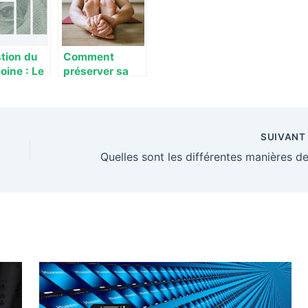
tion du
Comment
oine : Le
préserver sa
u
santé au
nnaire
quotidien ?
SUIVAN