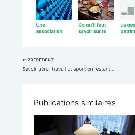
Une
Ce qu’il faut
La ges
association
savoir sur le
patrim
assez
mobilier spécial
rôle d
inattendue
gain de place
gestio
PRÉCÉDENT
Savoir gérer travail et sport en restant bien organisé
Publications similaires