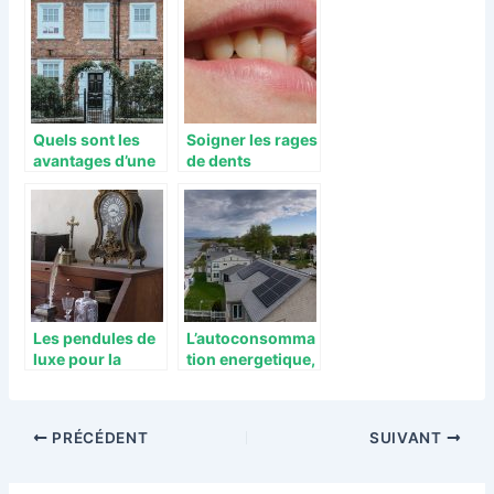
Quels sont les
Soigner les rages
avantages d’une
de dents
clôture en
naturellement :
aluminium ?
Voici quelques
remèdes
Les pendules de
L’autoconsomma
luxe pour la
tion energetique,
décoration de la
un avantage
maison
serieux pour les
menages
PRÉCÉDENT
SUIVANT