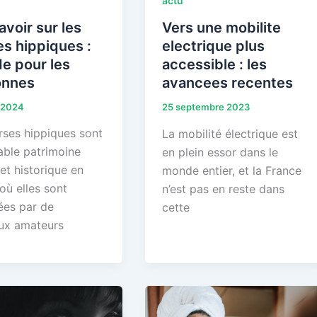
actu
avoir sur les
Vers une mobilite
s hippiques :
electrique plus
de pour les
accessible : les
onnes
avancees recentes
r 2024
25 septembre 2023
rses hippiques sont
La mobilité électrique est
able patrimoine
en plein essor dans le
 et historique en
monde entier, et la France
où elles sont
n’est pas en reste dans
ées par de
cette
ux amateurs