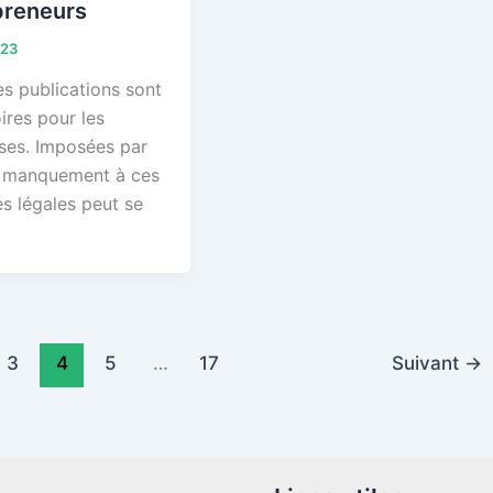
preneurs
023
es publications sont
ires pour les
ises. Imposées par
le manquement à ces
s légales peut se
3
4
5
…
17
Suivant
→