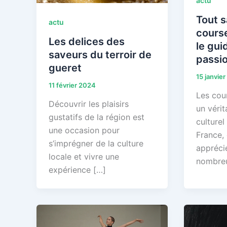
actu
Tout s
actu
course
Les delices des
le gui
saveurs du terroir de
passi
gueret
15 janvie
11 février 2024
Les cou
Découvrir les plaisirs
un vérit
gustatifs de la région est
culturel
une occasion pour
France, 
s’imprégner de la culture
appréci
locale et vivre une
nombre
expérience […]