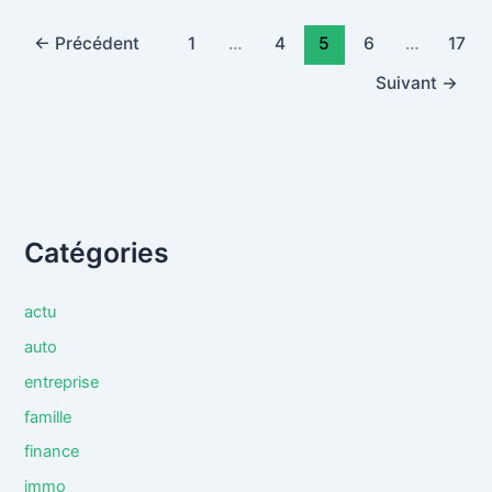
←
Précédent
1
…
4
5
6
…
17
Suivant
→
Catégories
actu
auto
entreprise
famille
finance
immo