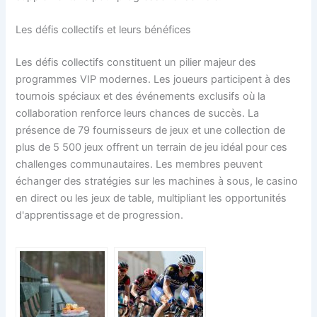
Les défis collectifs et leurs bénéfices
Les défis collectifs constituent un pilier majeur des
programmes VIP modernes. Les joueurs participent à des
tournois spéciaux et des événements exclusifs où la
collaboration renforce leurs chances de succès. La
présence de 79 fournisseurs de jeux et une collection de
plus de 5 500 jeux offrent un terrain de jeu idéal pour ces
challenges communautaires. Les membres peuvent
échanger des stratégies sur les machines à sous, le casino
en direct ou les jeux de table, multipliant les opportunités
d'apprentissage et de progression.