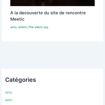
A la decouverte du site de rencontre
Meetic
actu
,
loisirs
/ Par
silent-joy
Catégories
actu
auto