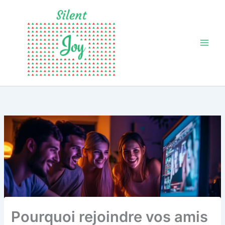
Aller
au
contenu
Pourquoi rejoindre vos amis