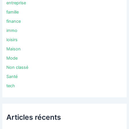
entreprise
famille
finance
immo
loisirs
Maison
Mode
Non classé
Santé
tech
Articles récents