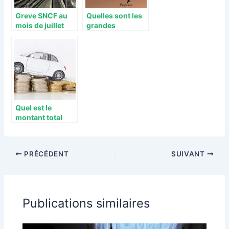
Greve SNCF au
Quelles sont les
mois de juillet
grandes
2021, un apres
tendances SEO ?
Covid qui
s’annoncait mal
pour les
vacanciers
Quel est le
montant total
d’une nouvelle
voiture ?
PRÉCÉDENT
SUIVANT
Publications similaires