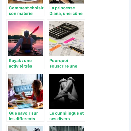
Comment choisir
La princesse
son matériel
Diana, une icône
pour la
qui a marqué le
réalisation de
monde de la
glaces ?
mode
Kayak : une
Pourquoi
activité très
souscrire une
pratique en été
assurance auto
en ligne ?
Que savoir sur
Le cunnilingus et
les differents
ses divers
types de
mefaits
contrats de