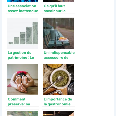
Une association
Ce qu’il faut
assez inattendue
savoir sur le
mobilier spécial
gain de place
La gestion du
Un indispensable
patrimoine : Le
accessoire de
rôle du
voyage pour le
gestionnaire
ski
Comment
L’importance de
préserver sa
la gastronomie
santé au
dans la
quotidien ?
planification d’un