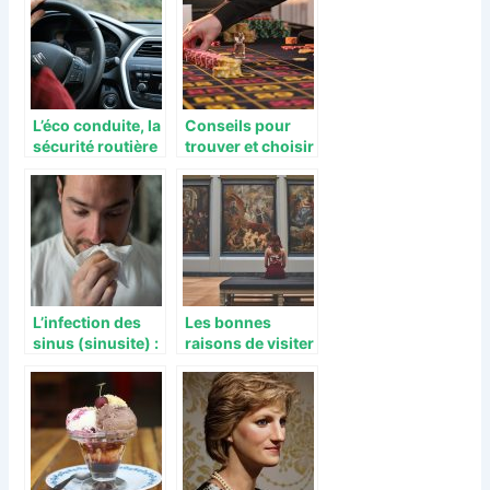
voyage.
L’éco conduite, la
Conseils pour
sécurité routière
trouver et choisir
pour les
des sites de
entreprises
casinos de
confiance
L’infection des
Les bonnes
sinus (sinusite) :
raisons de visiter
les causes et
un musée
comment s’en
débarrasser