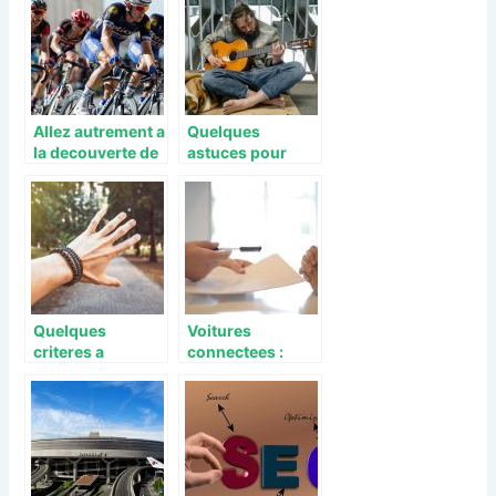
travail ?
Allez autrement a
Quelques
la decouverte de
astuces pour
la France a velo
apprendre a
jouer de la
guitare
Quelques
Voitures
criteres a
connectees :
prendre en
avantages lies au
compte pour
partenariat entre
choisir un
les assureurs et
bracelet en cuir
les
pour femme
constructeurs