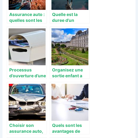
Assurance auto :
Quelle est la
quelles sont les
duree d’un
demarches a
voyage en
suivre pour
direction de la
declarer un
Lune ?
accident ?
Processus
Organisez une
d’ouverture d’une
sortie enfant a
boite postale en
Morbihan : les
cas de
bons plans
demenagement
Choisir son
Quels sont les
assurance auto,
avantages de
les bons criteres
l’assurance tous