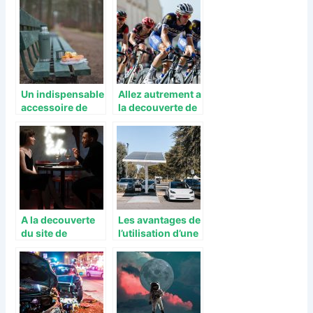
Un indispensable
Allez autrement a
accessoire de
la decouverte de
voyage pour le
la France a velo
ski
A la decouverte
Les avantages de
du site de
l’utilisation d’une
rencontre Meetic
voiture hybride