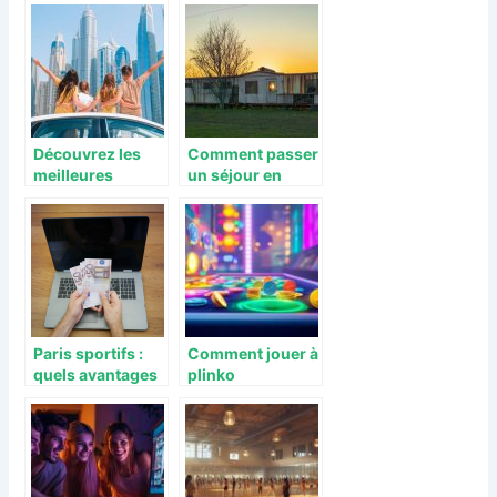
a privilegier
risques ?
Découvrez les
Comment passer
meilleures
un séjour en
activités pour
Dordogne en
vous détendre
Mobile home ?
pendant vos
vacances à Dubaï
Paris sportifs :
Comment jouer à
quels avantages
plinko
à en tirer ?
gratuitement en
ligne et
maximiser ses
gains