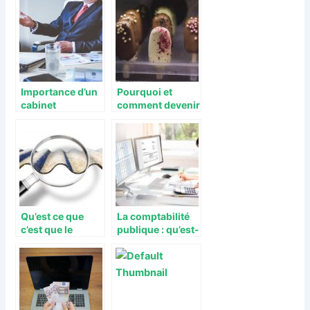
risques ?
gestion de
patrimoine ?
Importance d’un
Pourquoi et
cabinet
comment devenir
d’outplacement ?
transformateur
des produits
laitiers issus de
sa ferme.
Qu’est ce que
La comptabilité
c’est que le
publique : qu’est-
repérage amiante
ce que c’est et
avant démolition
quels sont ses
et comment ça
objectifs ?
marche?