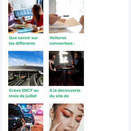
monde de la
mode
Que savoir sur
Voitures
les differents
connectees :
types de
avantages lies au
contrats de
partenariat entre
travail ?
les assureurs et
les
constructeurs
Greve SNCF au
A la decouverte
mois de juillet
du site de
2021, un apres
rencontre Meetic
Covid qui
s’annoncait mal
pour les
vacanciers