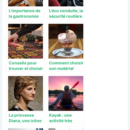
L’importance de
L’éco conduite, la
la gastronomie
sécurité routière
dans la
pour les
planification d’un
entreprises
voyage.
Conseils pour
Comment choisir
trouver et choisir
son matériel
des sites de
pour la
casinos de
réalisation de
confiance
glaces ?
La princesse
Kayak : une
Diana, une icône
activité très
qui a marqué le
pratique en été