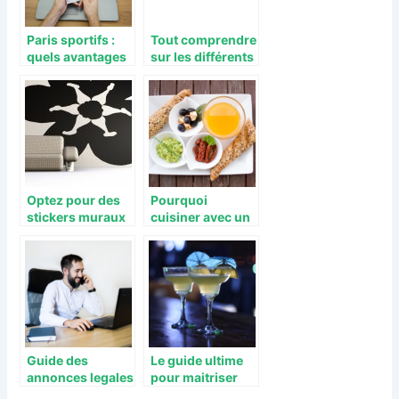
Paris sportifs :
Tout comprendre
quels avantages
sur les différents
à en tirer ?
types de nuages
Optez pour des
Pourquoi
stickers muraux
cuisiner avec un
pour decorer
Thermomix est
votre maison
bénéfique pour
votre santé ?
Guide des
Le guide ultime
annonces legales
pour maitriser
en ligne a
l’art des verres a