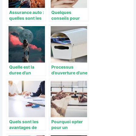
Assurance auto :
Quelques
quelles sont les
conseils pour
demarches a
bien se maquiller
suivre pour
declarer un
accident ?
Quelle est la
Processus
duree d’un
d’ouverture d’une
voyage en
boite postale en
direction de la
cas de
Lune ?
demenagement
Quels sont les
Pourquoi opter
avantages de
pour un
l’assurance tous
conseiller en